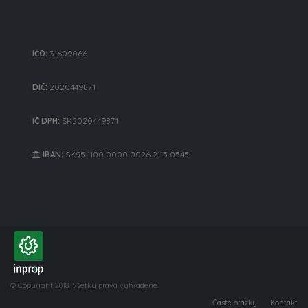
IČO:
31609066
DIČ:
2020449871
IČ DPH:
SK2020449871
IBAN:
SK95 1100 0000 0026 2115 0545
© Copyright 2018. Všetky práva vyhradené.
Časté otázky
Kontakt