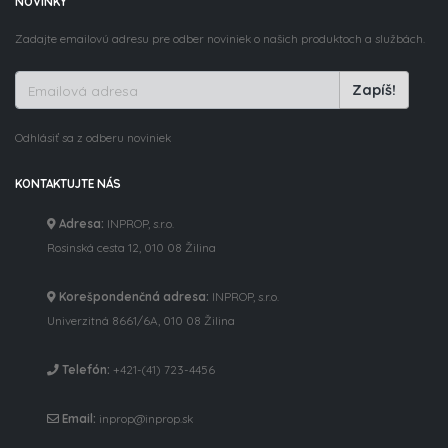
NOVINKY
Zadajte emailovú adresu pre odber noviniek o našich produktoch a službách.
Zapíš!
Odhlásiť sa z odberu noviniek
KONTAKTUJTE NÁS
Adresa:
INPROP, s.r.o.
Rosinská cesta 12, 010 08 Žilina
Korešpondenčná adresa:
INPROP, s.r.o.
Univerzitná 8661/6A, 010 08 Žilina
Telefón:
+421-(41) 723-4456
Email:
inprop@inprop.sk