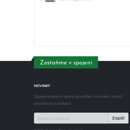
Zostaňme v spojení
NOVINKY
Zadajte emailovú adresu pre odber noviniek o našich
produktoch a službách.
Zapíš!