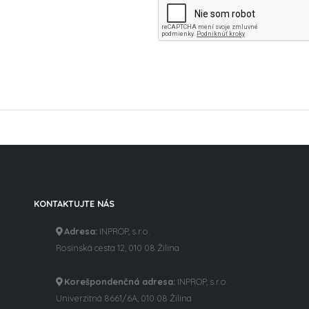
KONTAKTUJTE NÁS
Adresa:
INPROP, s.r.o.
Rosinská cesta 12, 010 08 Žilina
Korešpondenčná adresa:
INPROP, s.r.o.
Univerzitná 8661/6A, 010 08 Žilina