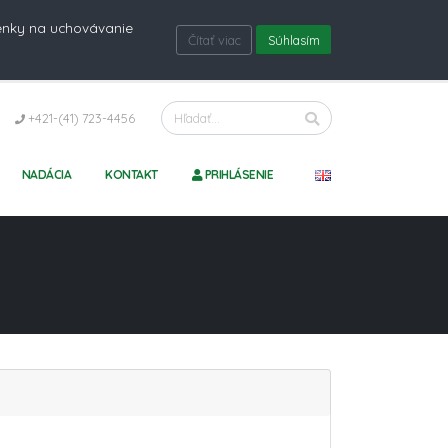
ienky na uchovávanie
Čítať viac
Súhlasím
+421-(41) 723-4456
NADÁCIA
KONTAKT
PRIHLÁSENIE