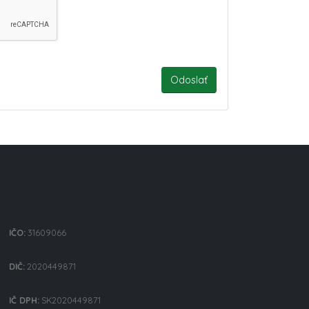
IČO:
31609066
DIČ:
2020449871
IČ DPH:
SK2020449871