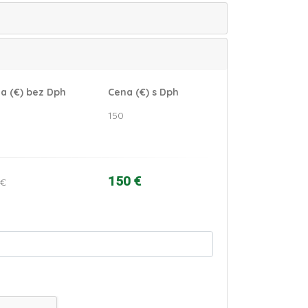
a (€) bez Dph
Cena (€) s Dph
150
150 €
 €