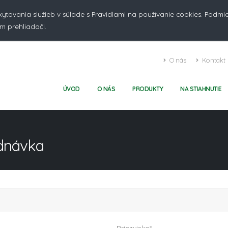
kytovania služieb v súlade s Pravidlami na používanie cookies. Podm
m prehliadači.
O nás
Kontakt
ÚVOD
O NÁS
PRODUKTY
NA STIAHNUTIE
ednávka