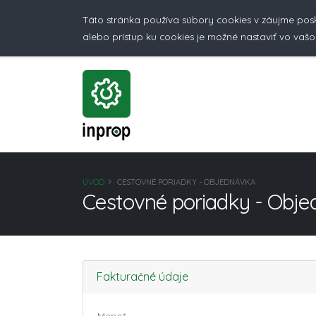
Táto stránka používa súbory cookies v záujme pos
alebo prístup ku cookies je možné nastaviť vo vašo
ÚVOD
CESTOVNÉ PORIADKY - OBJEDNÁVKA
Cestovné poriadky - Obj
Fakturačné údaje