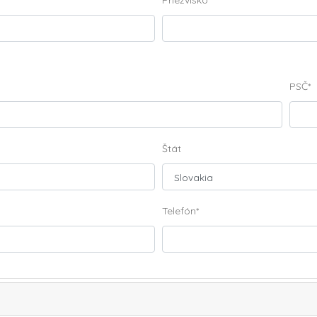
Priezvisko
*
PSČ
*
Štát
Telefón
*